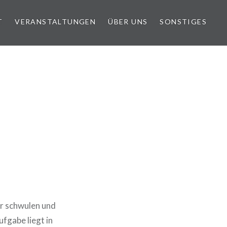
T
VERANSTALTUNGEN
ÜBER UNS
SONSTIGES
er schwulen und
fgabe liegt in