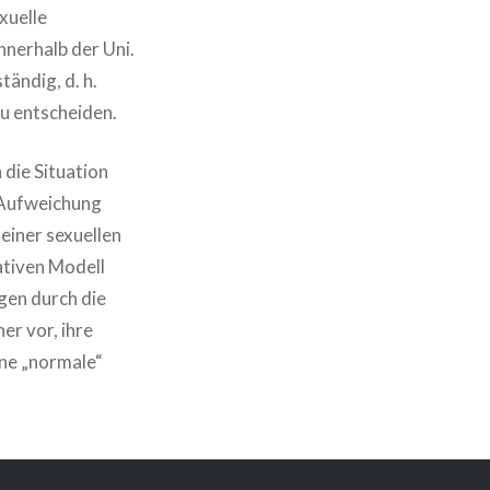
xuelle
nnerhalb der Uni.
ändig, d. h.
u entscheiden.
 die Situation
 Aufweichung
einer sexuellen
ativen Modell
ngen durch die
r vor, ihre
ine „normale“