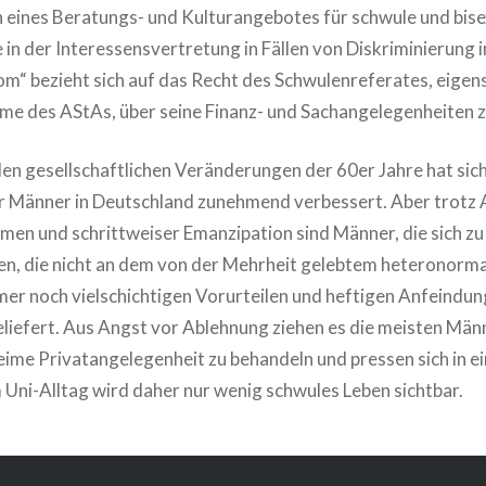
 eines Beratungs- und Kulturangebotes für schwule und bise
 in der Interessensvertretung in Fällen von Diskriminierung i
om“ bezieht sich auf das Recht des Schwulenreferates, eigenst
me des AStAs, über seine Finanz- und Sachangelegenheiten z
den gesellschaftlichen Veränderungen der 60er Jahre hat sich
r Männer in Deutschland zunehmend verbessert. Aber trotz
men und schrittweiser Emanzipation sind Männer, die sich zu 
en, die nicht an dem von der Mehrheit gelebtem heteronorm
immer noch vielschichtigen Vorurteilen und heftigen Anfeindu
efert. Aus Angst vor Ablehnung ziehen es die meisten Männe
heime Privatangelegenheit zu behandeln und pressen sich in e
 Uni-Alltag wird daher nur wenig schwules Leben sichtbar.